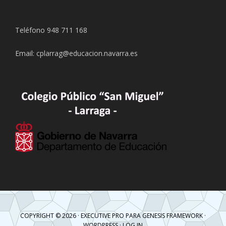
Teléfono 948 711 168
Email: cplarrag@educacion.navarra.es
COPYRIGHT © 2026 ·
EXECUTIVE PRO
PARA
GENESIS FRAMEWORK
·
WORDPRESS
·
LOG IN