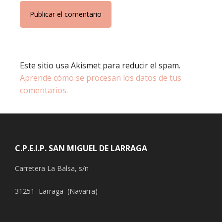
Este sitio usa Akismet para reducir el spam.
Aprende cómo se procesan los datos de tus
comentarios.
Footer
C.P.E.I.P. SAN MIGUEL DE LARRAGA
Carretera La Balsa, s/n
31251 Larraga (Navarra)