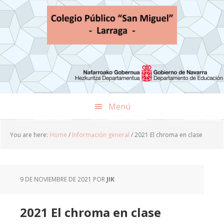
Skip
Skip
Skip
to
to
to
primary
main
footer
navigation
content
Menú
You are here:
Home
/
Información general
/
2021 El chroma en clase
9 DE NOVIEMBRE DE 2021
POR
JIK
2021 El chroma en clase