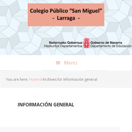
Skip
Skip
Skip
to
to
to
primary
main
footer
navigation
content
Menú
You are here:
Home
/
Archives for Información general
INFORMACIÓN GENERAL