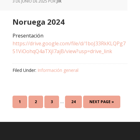
3 DE JUNIO DE 2025
POR
JIK
Noruega 2024
Presentación
https://drive.google.com/file/d/1boJ33RkKLQPg7
51ViOohqQ4aTXjI7ajB/view?usp=drive_link
Filed Under:
Información general
Interim
…
PAGE
PAGE
PAGE
PAGE
GO
1
2
3
24
NEXT PAGE »
pages
TO
omitted
Footer