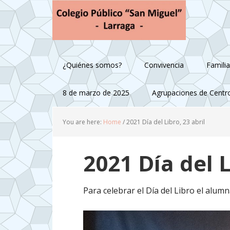
Skip
Skip
Skip
to
to
to
primary
main
footer
navigation
content
¿Quiénes somos?
Convivencia
Famili
8 de marzo de 2025
Agrupaciones de Centr
You are here:
Home
/
2021 Día del Libro, 23 abril
2021 Día del L
Para celebrar el Día del Libro el alum