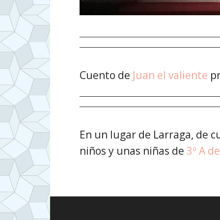
Cuento de
Juan el valiente
pr
En un lugar de Larraga, de 
niños y unas niñas de
3º A d
Footer