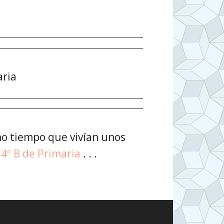
aria
o tiempo que vivían unos
y
4º B de Primaria
. . .