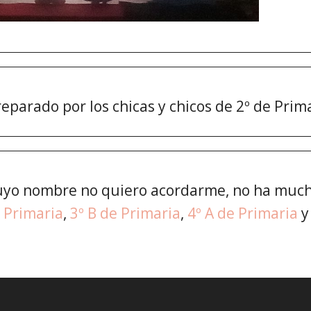
eparado por los chicas y chicos de 2º de Prim
cuyo nombre no quiero acordarme, no ha much
e Primaria
,
3º B de Primaria
,
4º A de Primaria