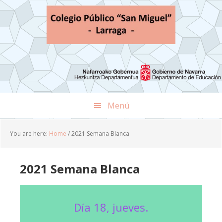
Skip
Skip
Skip
to
to
to
primary
main
footer
navigation
content
Menú
You are here:
Home
/
2021 Semana Blanca
2021 Semana Blanca
Día 18, jueves.