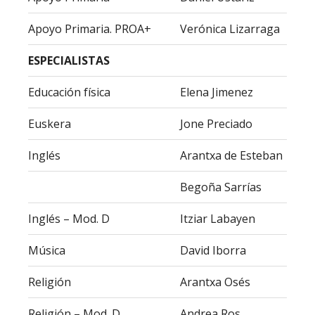
Apoyo Primaria. PROA+
Verónica Lizarraga
ESPECIALISTAS
Educación física
Elena Jimenez
Euskera
Jone Preciado
Inglés
Arantxa de Esteban
Begoña Sarrías
Inglés – Mod. D
Itziar Labayen
Música
David Iborra
Religión
Arantxa Osés
Religión – Mod. D
Andrea Ros