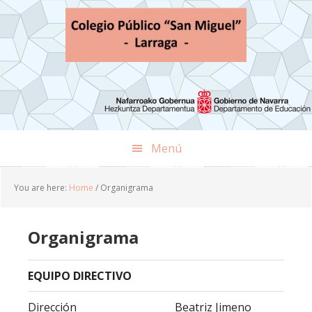
Skip
Skip
Skip
to
to
to
primary
main
footer
navigation
content
Menú
You are here:
Home
/
Organigrama
Organigrama
EQUIPO DIRECTIVO
Dirección
Beatriz Jimeno