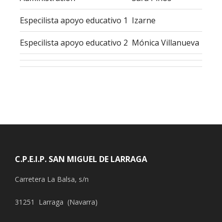
Especilista apoyo educativo 1
Izarne
Especilista apoyo educativo 2
Mónica Villanueva
Footer
C.P.E.I.P. SAN MIGUEL DE LARRAGA
Carretera La Balsa, s/n
31251 Larraga (Navarra)